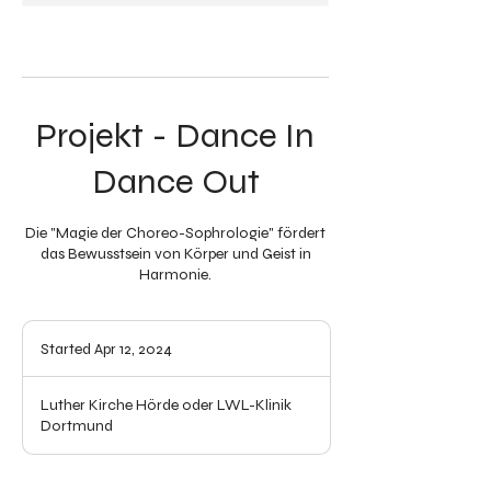
Projekt - Dance In
Dance Out
Die "Magie der Choreo-Sophrologie" fördert
das Bewusstsein von Körper und Geist in
Started Apr 12, 2024
S
t
a
Luther Kirche Hörde oder LWL-Klinik
r
Dortmund
t
e
d