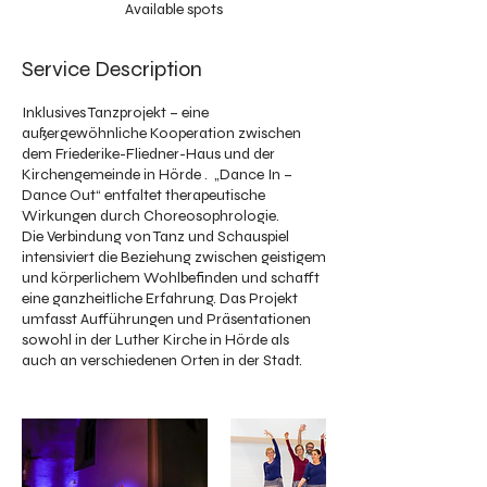
A
Available spots
p
r
Service Description
1
2
,
Inklusives Tanzprojekt – eine
2
außergewöhnliche Kooperation zwischen
0
dem Friederike-Fliedner-Haus und der
2
Kirchengemeinde in Hörde . „Dance In –
4
Dance Out“ entfaltet therapeutische
Wirkungen durch Choreosophrologie.
Die Verbindung von Tanz und Schauspiel
intensiviert die Beziehung zwischen geistigem
und körperlichem Wohlbefinden und schafft
eine ganzheitliche Erfahrung. Das Projekt
umfasst Aufführungen und Präsentationen
sowohl in der Luther Kirche in Hörde als
auch an verschiedenen Orten in der Stadt.