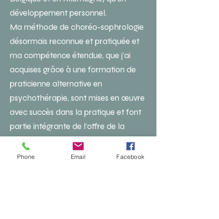
développement personnel.
Ma méthode de choréo-sophrologie
désormais reconnue et pratiquée et
ma compétence étendue, que j'ai
acquises grâce à une formation de
praticienne alternative en
psychothérapie, sont mises en œuvre
avec succès dans la pratique et font
partie intégrante de l'offre de la
clinique LWL de Dortmund depuis
2016. _cc781905-5cde- 3194-bb3b-
Phone
Email
Facebook
136bad5cf58d_
Commencez