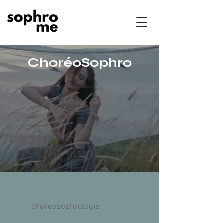
ChoréoSophro
choréosophrologie