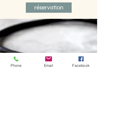
réservation
Phone
Email
Facebook
Application de la ChoréoSophrologie
sur le stress -
Gestion ou Performance
-
Amélioration dans des contextes
tels que les entreprises, les
organisations, la création d'entreprise,
etc.
gérer le stress