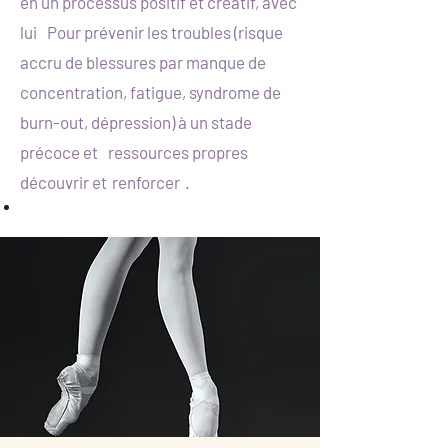
en un processus positif et créatif, avec
lui
Pour prévenir les troubles (risque
accru de blessures par manque de
concentration, fatigue, syndrome de
burn-out, dépression) à un stade
précoce et
ressources propres
découvrir et
renforcer
.